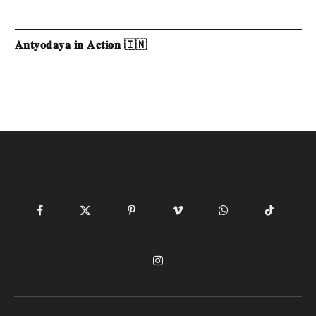
𝐀𝐧𝐭𝐲𝐨𝐝𝐚𝐲𝐚 𝐢𝐧 𝐀𝐜𝐭𝐢𝐨𝐧 🇮🇳
Facebook
X
Pinterest
Vimeo
WhatsApp
TikTok
(Twitter)
Instagram