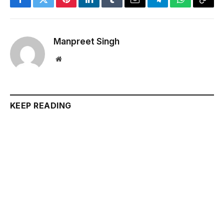
Facebook
Twitter
Pinterest
LinkedIn
Tumblr
Email
Telegram
WhatsApp
Copy
Link
Manpreet Singh
Website
KEEP READING