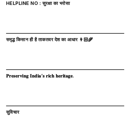
HELPLINE NO : सुरक्षा का भरोसा
समृद्ध किसान ही है ताकतवर देश का आधार 👨🏻‍🌾
𝐏𝐫𝐞𝐬𝐞𝐫𝐯𝐢𝐧𝐠 𝐈𝐧𝐝𝐢𝐚’𝐬 𝐫𝐢𝐜𝐡 𝐡𝐞𝐫𝐢𝐭𝐚𝐠𝐞.
सुविचार