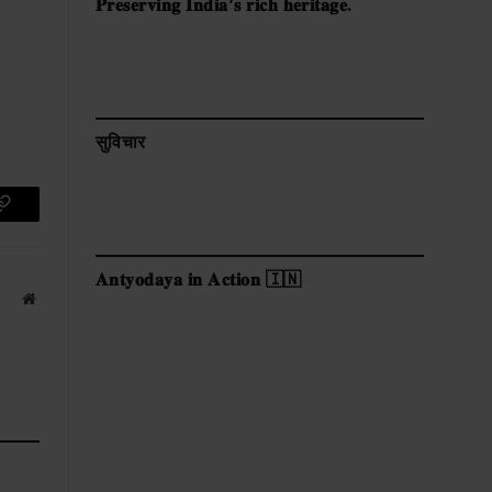
𝐏𝐫𝐞𝐬𝐞𝐫𝐯𝐢𝐧𝐠 𝐈𝐧𝐝𝐢𝐚’𝐬 𝐫𝐢𝐜𝐡 𝐡𝐞𝐫𝐢𝐭𝐚𝐠𝐞.
सुविचार
p
Copy
Link
𝐀𝐧𝐭𝐲𝐨𝐝𝐚𝐲𝐚 𝐢𝐧 𝐀𝐜𝐭𝐢𝐨𝐧 🇮🇳
Website