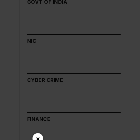
GOVT OF INDIA
NIC
CYBER CRIME
FINANCE
×