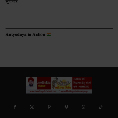
सुविचार
𝐀𝐧𝐭𝐲𝐨𝐝𝐚𝐲𝐚 𝐢𝐧 𝐀𝐜𝐭𝐢𝐨𝐧
Facebook
X
Pinterest
Vimeo
WhatsApp
TikTok
(Twitter)