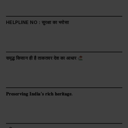
HELPLINE NO : सुरक्षा का भरोसा
समृद्ध किसान ही है ताकतवर देश का आधार
𝐏𝐫𝐞𝐬𝐞𝐫𝐯𝐢𝐧𝐠 𝐈𝐧𝐝𝐢𝐚’𝐬 𝐫𝐢𝐜𝐡 𝐡𝐞𝐫𝐢𝐭𝐚𝐠𝐞.