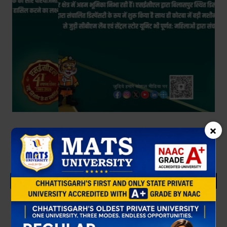
×
Facebook
Twitter
Pinterest
LinkedIn
Tumblr
Email
Telegram
WhatsApp
Copy
Link
Manpreet Singh