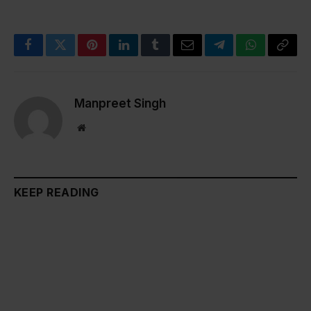
Facebook
Twitter
Pinterest
LinkedIn
Tumblr
Email
Telegram
WhatsApp
Copy
Link
Manpreet Singh
Website
KEEP READING