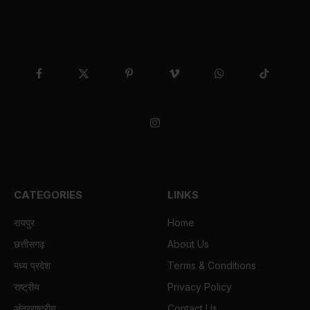
Facebook
X
Pinterest
Vimeo
WhatsApp
TikTok
(Twitter)
Instagram
CATEGORIES
LINKS
रायपुर
Home
छत्तीसगढ़
About Us
मध्य प्रदेश
Terms & Conditions
राष्ट्रीय
Privacy Policy
अंतरराष्ट्रीय
Contact Us