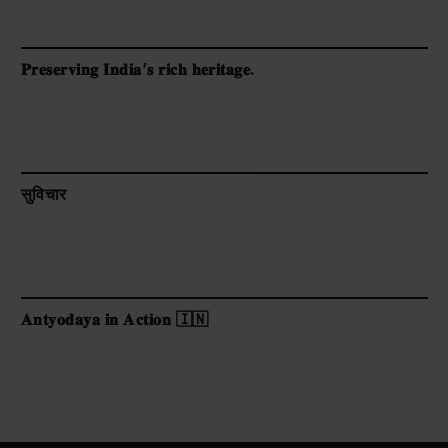
𝐏𝐫𝐞𝐬𝐞𝐫𝐯𝐢𝐧𝐠 𝐈𝐧𝐝𝐢𝐚’𝐬 𝐫𝐢𝐜𝐡 𝐡𝐞𝐫𝐢𝐭𝐚𝐠𝐞.
सुविचार
𝐀𝐧𝐭𝐲𝐨𝐝𝐚𝐲𝐚 𝐢𝐧 𝐀𝐜𝐭𝐢𝐨𝐧 🇮🇳