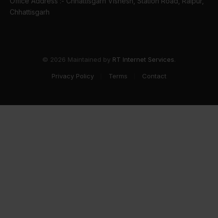
Office Address :- Chhattisgarh Vishesh, Station Road, Raipur,
Chhattisgarh
© 2026 Maintained by
RT Internet Services
.
Privacy Policy
Terms
Contact