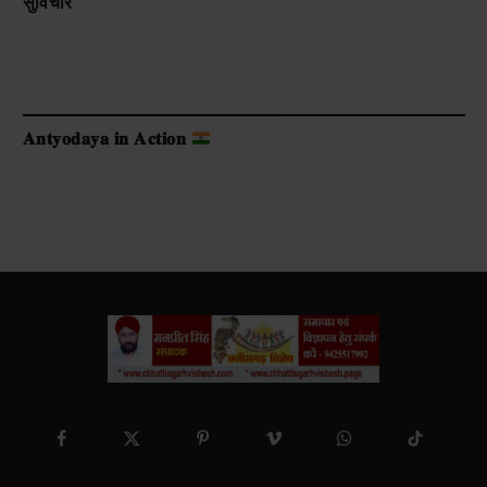
सुविचार
𝐀𝐧𝐭𝐲𝐨𝐝𝐚𝐲𝐚 𝐢𝐧 𝐀𝐜𝐭𝐢𝐨𝐧
Facebook
X
Pinterest
Vimeo
WhatsApp
TikTok
(Twitter)