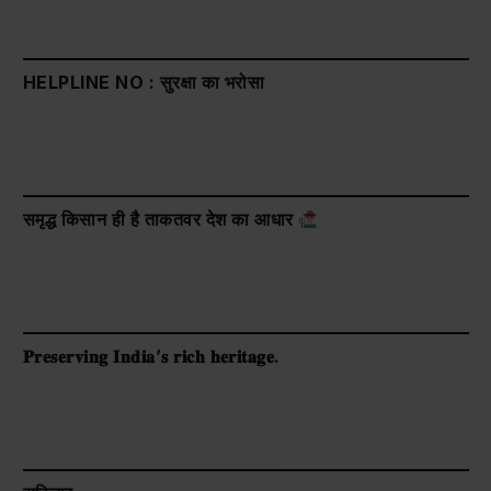
HELPLINE NO : सुरक्षा का भरोसा
समृद्ध किसान ही है ताकतवर देश का आधार
𝐏𝐫𝐞𝐬𝐞𝐫𝐯𝐢𝐧𝐠 𝐈𝐧𝐝𝐢𝐚’𝐬 𝐫𝐢𝐜𝐡 𝐡𝐞𝐫𝐢𝐭𝐚𝐠𝐞.