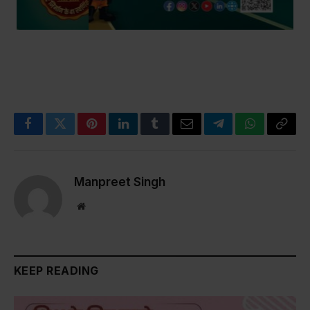
Facebook
Twitter
Pinterest
LinkedIn
Tumblr
Email
Telegram
WhatsApp
Copy
Link
Manpreet Singh
Website
KEEP READING