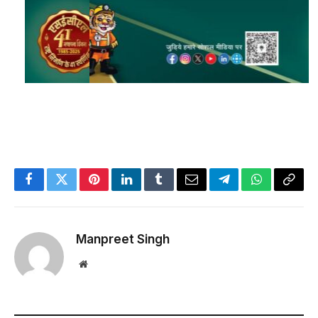
Facebook
Twitter
Pinterest
LinkedIn
Tumblr
Email
Telegram
WhatsApp
Copy
Link
Manpreet Singh
Website