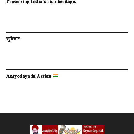
𝐏𝐫𝐞𝐬𝐞𝐫𝐯𝐢𝐧𝐠 𝐈𝐧𝐝𝐢𝐚’𝐬 𝐫𝐢𝐜𝐡 𝐡𝐞𝐫𝐢𝐭𝐚𝐠𝐞.
सुविचार
𝐀𝐧𝐭𝐲𝐨𝐝𝐚𝐲𝐚 𝐢𝐧 𝐀𝐜𝐭𝐢𝐨𝐧