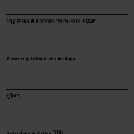
समृद्ध किसान ही है ताकतवर देश का आधार 👨🏻‍🌾
𝐏𝐫𝐞𝐬𝐞𝐫𝐯𝐢𝐧𝐠 𝐈𝐧𝐝𝐢𝐚’𝐬 𝐫𝐢𝐜𝐡 𝐡𝐞𝐫𝐢𝐭𝐚𝐠𝐞.
सुविचार
𝐀𝐧𝐭𝐲𝐨𝐝𝐚𝐲𝐚 𝐢𝐧 𝐀𝐜𝐭𝐢𝐨𝐧 🇮🇳