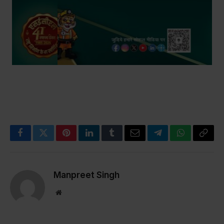
Facebook
Twitter
Pinterest
LinkedIn
Tumblr
Email
Telegram
WhatsApp
Copy
Link
Manpreet Singh
Website