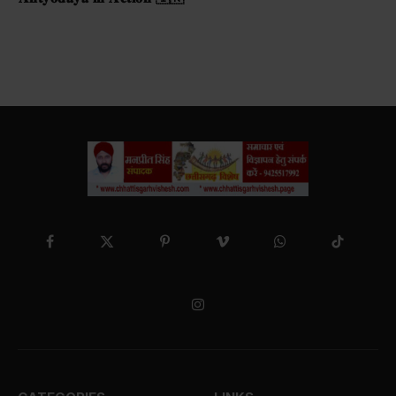
Facebook
X
Pinterest
Vimeo
WhatsApp
TikTok
(Twitter)
Instagram