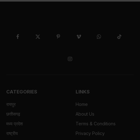
Facebook
X
Pinterest
Vimeo
WhatsApp
TikTok
(Twitter)
Instagram
CATEGORIES
LINKS
रायपुर
Home
छत्तीसगढ़
About Us
मध्य प्रदेश
Terms & Conditions
राष्ट्रीय
Privacy Policy