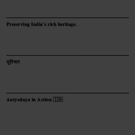
𝐏𝐫𝐞𝐬𝐞𝐫𝐯𝐢𝐧𝐠 𝐈𝐧𝐝𝐢𝐚’𝐬 𝐫𝐢𝐜𝐡 𝐡𝐞𝐫𝐢𝐭𝐚𝐠𝐞.
सुविचार
𝐀𝐧𝐭𝐲𝐨𝐝𝐚𝐲𝐚 𝐢𝐧 𝐀𝐜𝐭𝐢𝐨𝐧 🇮🇳