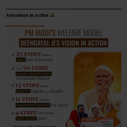
𝐀𝐧𝐭𝐲𝐨𝐝𝐚𝐲𝐚 𝐢𝐧 𝐀𝐜𝐭𝐢𝐨𝐧