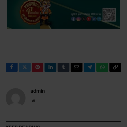
Facebook
Twitter
Pinterest
LinkedIn
Tumblr
Email
Telegram
WhatsApp
Copy
Link
admin
Website