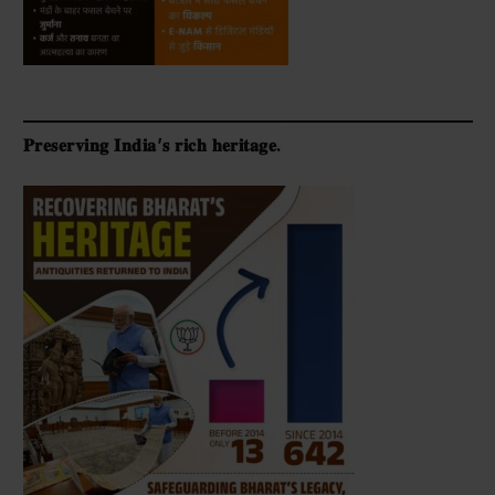
𝐏𝐫𝐞𝐬𝐞𝐫𝐯𝐢𝐧𝐠 𝐈𝐧𝐝𝐢𝐚’𝐬 𝐫𝐢𝐜𝐡 𝐡𝐞𝐫𝐢𝐭𝐚𝐠𝐞.