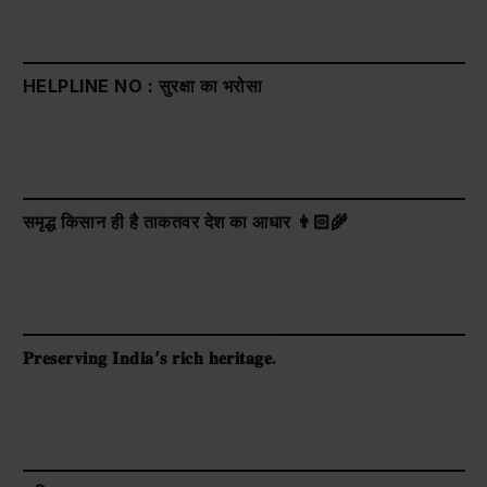
HELPLINE NO : सुरक्षा का भरोसा
समृद्ध किसान ही है ताकतवर देश का आधार 👨🏻‍🌾
𝐏𝐫𝐞𝐬𝐞𝐫𝐯𝐢𝐧𝐠 𝐈𝐧𝐝𝐢𝐚’𝐬 𝐫𝐢𝐜𝐡 𝐡𝐞𝐫𝐢𝐭𝐚𝐠𝐞.