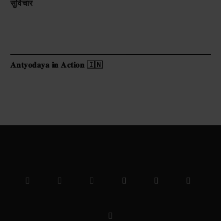
सुविचार
𝐀𝐧𝐭𝐲𝐨𝐝𝐚𝐲𝐚 𝐢𝐧 𝐀𝐜𝐭𝐢𝐨𝐧 🇮🇳
Facebook
X
Pinterest
Vimeo
WhatsApp
TikTok
(Twitter)
Instagram