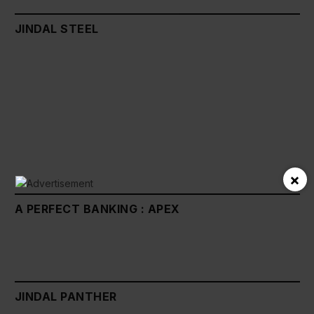
JINDAL STEEL
×
A PERFECT BANKING : APEX
JINDAL PANTHER