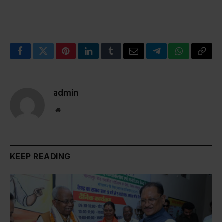
Facebook
Twitter
Pinterest
LinkedIn
Tumblr
Email
Telegram
WhatsApp
Copy
Link
admin
Website
KEEP READING