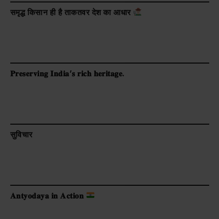
समृद्ध किसान ही है ताकतवर देश का आधार
𝐏𝐫𝐞𝐬𝐞𝐫𝐯𝐢𝐧𝐠 𝐈𝐧𝐝𝐢𝐚’𝐬 𝐫𝐢𝐜𝐡 𝐡𝐞𝐫𝐢𝐭𝐚𝐠𝐞.
सुविचार
𝐀𝐧𝐭𝐲𝐨𝐝𝐚𝐲𝐚 𝐢𝐧 𝐀𝐜𝐭𝐢𝐨𝐧