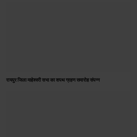
रायपुर दक्षिण विधायक सुनील सोनी शासकीय हाई स्कूल कुशालपुर पहुंचे,
छात्राओं को सरस्वती योजना अंतर्गत साइकिलें प्रदत्त कीं
रायपुर जिला माहेश्वरी सभा का शपथ ग्रहण समारोह संपन्न