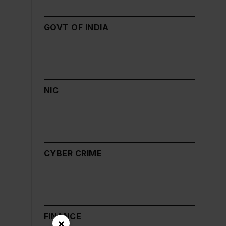
GOVT OF INDIA
NIC
CYBER CRIME
FINANCE
×