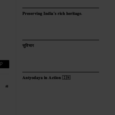
𝐏𝐫𝐞𝐬𝐞𝐫𝐯𝐢𝐧𝐠 𝐈𝐧𝐝𝐢𝐚’𝐬 𝐫𝐢𝐜𝐡 𝐡𝐞𝐫𝐢𝐭𝐚𝐠𝐞.
सुविचार
p
Copy
Link
𝐀𝐧𝐭𝐲𝐨𝐝𝐚𝐲𝐚 𝐢𝐧 𝐀𝐜𝐭𝐢𝐨𝐧 🇮🇳
Website