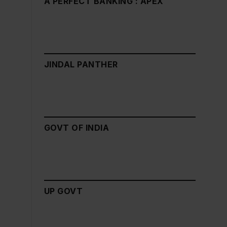
A PERFECT BANKING : APEX
JINDAL PANTHER
GOVT OF INDIA
UP GOVT