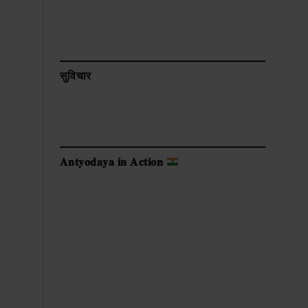
सुविचार
𝐀𝐧𝐭𝐲𝐨𝐝𝐚𝐲𝐚 𝐢𝐧 𝐀𝐜𝐭𝐢𝐨𝐧