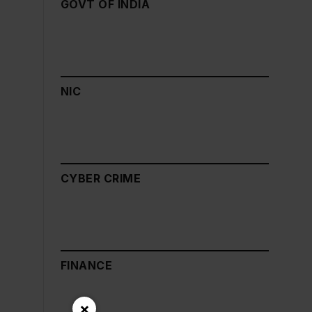
GOVT OF INDIA
NIC
CYBER CRIME
FINANCE
×