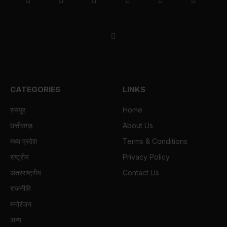
Facebook
X
Pinterest
Vimeo
WhatsApp
TikTok
(Twitter)
Instagram
CATEGORIES
LINKS
रायपुर
Home
छत्तीसगढ़
About Us
मध्य प्रदेश
Terms & Conditions
राष्ट्रीय
Privacy Policy
अंतरराष्ट्रीय
Contact Us
राजनीति
मनोरंजन
अन्य