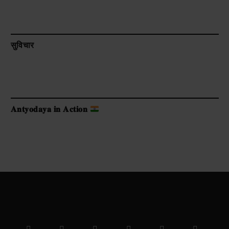
सुविचार
𝐀𝐧𝐭𝐲𝐨𝐝𝐚𝐲𝐚 𝐢𝐧 𝐀𝐜𝐭𝐢𝐨𝐧