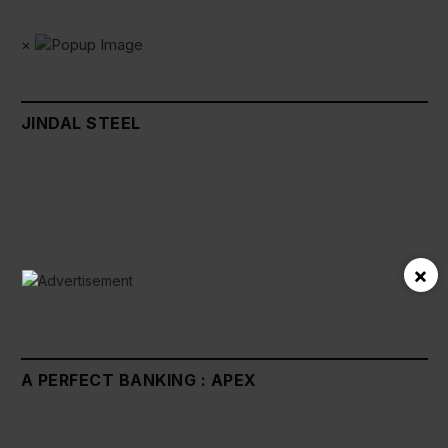
×
JINDAL STEEL
×
A PERFECT BANKING : APEX