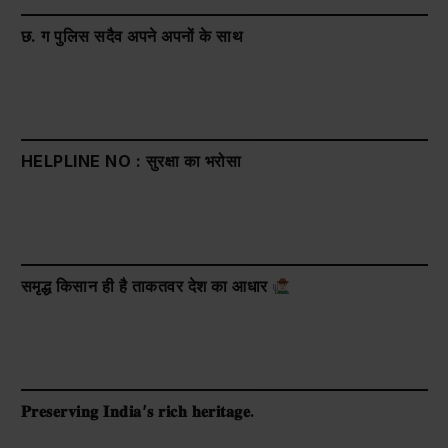
छ. ग पुलिस सदैव अपने अपनों के साथ
HELPLINE NO : सुरक्षा का भरोसा
समृद्ध किसान ही है ताकतवर देश का आधार
𝐏𝐫𝐞𝐬𝐞𝐫𝐯𝐢𝐧𝐠 𝐈𝐧𝐝𝐢𝐚’𝐬 𝐫𝐢𝐜𝐡 𝐡𝐞𝐫𝐢𝐭𝐚𝐠𝐞.