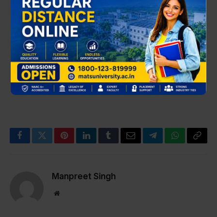
Facebook
Twitter
Pinterest
LinkedIn
Tumblr
Email
Telegram
WhatsApp
Copy
Link
Manpreet Singh
Website