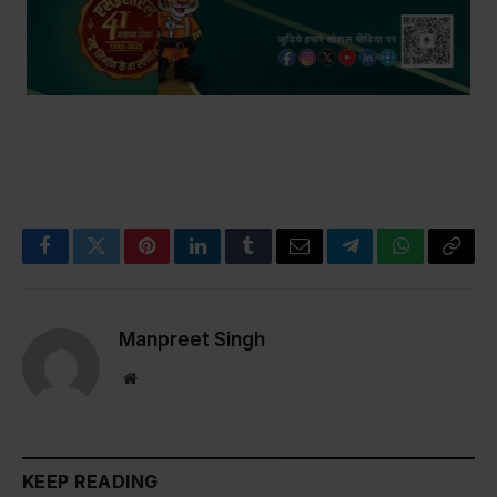
Facebook
Twitter
Pinterest
LinkedIn
Tumblr
Email
Telegram
WhatsApp
Copy
Link
Manpreet Singh
Website
KEEP READING