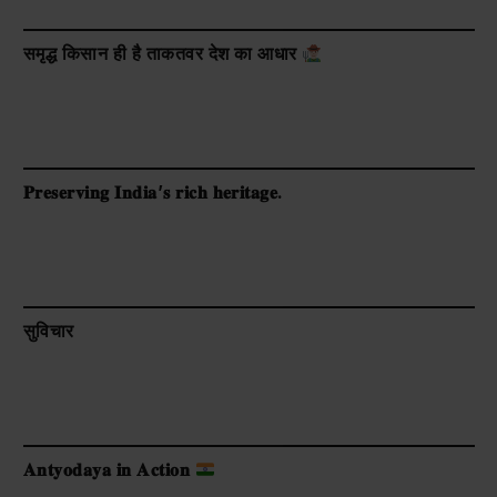
समृद्ध किसान ही है ताकतवर देश का आधार
𝐏𝐫𝐞𝐬𝐞𝐫𝐯𝐢𝐧𝐠 𝐈𝐧𝐝𝐢𝐚’𝐬 𝐫𝐢𝐜𝐡 𝐡𝐞𝐫𝐢𝐭𝐚𝐠𝐞.
सुविचार
𝐀𝐧𝐭𝐲𝐨𝐝𝐚𝐲𝐚 𝐢𝐧 𝐀𝐜𝐭𝐢𝐨𝐧