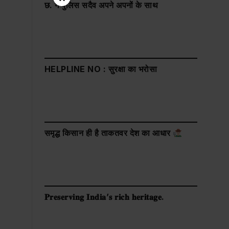
छ. ग पुलिस सदैव अपने अपनों के साथ
HELPLINE NO : सुरक्षा का भरोसा
समृद्ध किसान ही है ताकतवर देश का आधार
𝐏𝐫𝐞𝐬𝐞𝐫𝐯𝐢𝐧𝐠 𝐈𝐧𝐝𝐢𝐚’𝐬 𝐫𝐢𝐜𝐡 𝐡𝐞𝐫𝐢𝐭𝐚𝐠𝐞.