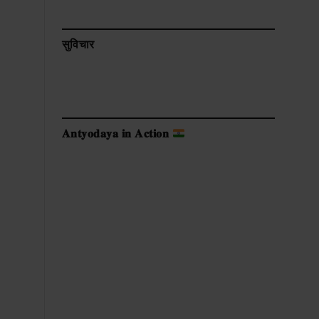
सुविचार
𝐀𝐧𝐭𝐲𝐨𝐝𝐚𝐲𝐚 𝐢𝐧 𝐀𝐜𝐭𝐢𝐨𝐧