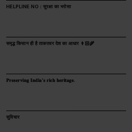
HELPLINE NO : सुरक्षा का भरोसा
समृद्ध किसान ही है ताकतवर देश का आधार 👨🏻‍🌾
𝐏𝐫𝐞𝐬𝐞𝐫𝐯𝐢𝐧𝐠 𝐈𝐧𝐝𝐢𝐚’𝐬 𝐫𝐢𝐜𝐡 𝐡𝐞𝐫𝐢𝐭𝐚𝐠𝐞.
सुविचार