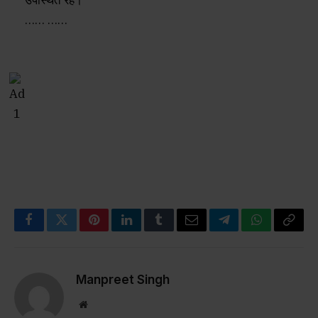
…… ……
Facebook
Twitter
Pinterest
LinkedIn
Tumblr
Email
Telegram
WhatsApp
Copy
Link
Manpreet Singh
Website