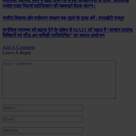
मंत्रालय, महानदी भवन में खाद्य विभाग के वरिष्ठ अधिकारियों के साथ , छत्तीसगढ़
प्रदेश राइस मिलर्स एसोसिएशन की महत्वपूर्ण बैठक संपन्न।
नगरीय विकास और पर्यावरण संरक्षण एक-दूसरे के पूरक बनें : एनआईटी रायपुर
मानसिक स्वास्थ्य को बढ़ावा देने के उद्देश्य से MATS लॉ स्कूल में “लाफ्टर लाउंज:
मिमिक्री एवं स्टैंड-अप कॉमेडी प्रतियोगिता” का सफल आयोजन
Add A Comment
Leave A Reply