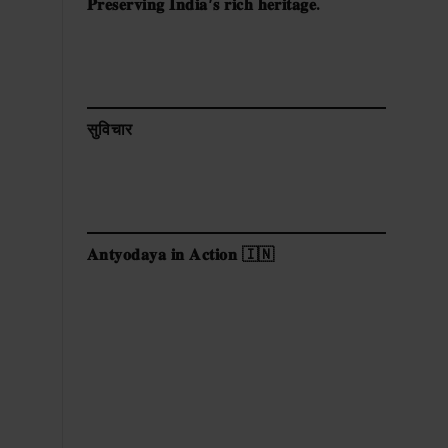
𝐏𝐫𝐞𝐬𝐞𝐫𝐯𝐢𝐧𝐠 𝐈𝐧𝐝𝐢𝐚’𝐬 𝐫𝐢𝐜𝐡 𝐡𝐞𝐫𝐢𝐭𝐚𝐠𝐞.
सुविचार
𝐀𝐧𝐭𝐲𝐨𝐝𝐚𝐲𝐚 𝐢𝐧 𝐀𝐜𝐭𝐢𝐨𝐧 🇮🇳