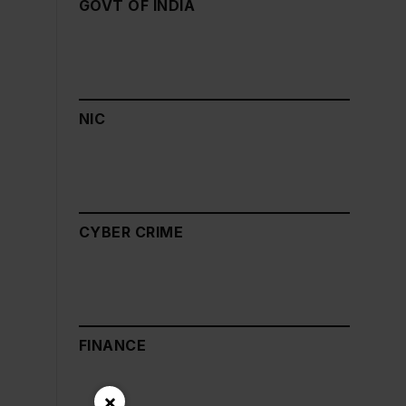
GOVT OF INDIA
NIC
CYBER CRIME
FINANCE
×