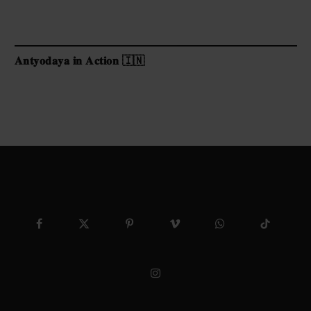
𝐀𝐧𝐭𝐲𝐨𝐝𝐚𝐲𝐚 𝐢𝐧 𝐀𝐜𝐭𝐢𝐨𝐧 🇮🇳
Facebook
X
Pinterest
Vimeo
WhatsApp
TikTok
(Twitter)
Instagram