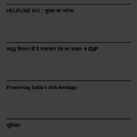
HELPLINE NO : सुरक्षा का भरोसा
समृद्ध किसान ही है ताकतवर देश का आधार 👨🏻‍🌾
𝐏𝐫𝐞𝐬𝐞𝐫𝐯𝐢𝐧𝐠 𝐈𝐧𝐝𝐢𝐚’𝐬 𝐫𝐢𝐜𝐡 𝐡𝐞𝐫𝐢𝐭𝐚𝐠𝐞.
सुविचार