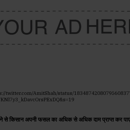
s://twitter.com/AmitShah/status/1834874208079560837
7KNl7y3_kDavcOrsPExDQ&s=19
ढाने से किसान अपनी फसल का अधिक से अधिक दाम प्राप्त कर पाएं