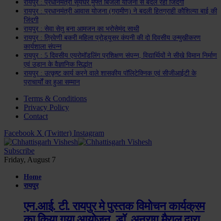
रायपुर : प्रधानमंत्री सूर्यघर मुफ्त बिजली योजना से बदल रही जिंदगी
रायपुर : प्रधानमंत्री आवास योजना (ग्रामीण) ने बदली हितग्राही कौशिल्या बाई की
जिंदगी
रायपुर : सेवा सेतु बना आमजन का भरोसेमंद साथी
रायपुर : त्रिवेणी बकरी महिला प्रोड्यूसर कंपनी की दो दिवसीय उन्मुखीकरण
कार्यशाला संपन्न
रायपुर : 5 दिवसीय एयरोमॉडलिंग प्रशिक्षण संपन्न, विद्यार्थियों ने सीखे विमान निर्माण
एवं उड़ान के वैज्ञानिक सिद्धांत
रायपुर : उत्कृष्ट कार्य करने वाले शासकीय पॉलिटेक्निक एवं सीजीआईटी के
प्राचार्यों का हुआ सम्मान
Terms & Conditions
Privacy Policy
Contact
Facebook
X (Twitter)
Instagram
Subscribe
Friday, August 7
Home
रायपुर
एन.आई. टी. रायपुर मे पुस्तक विमोचन कार्यक्रम
का किया गया आयोजन, डॉ. अनुराग मैराल द्वारा