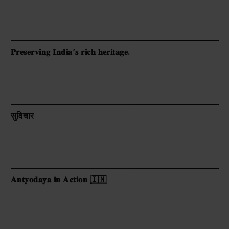
𝐏𝐫𝐞𝐬𝐞𝐫𝐯𝐢𝐧𝐠 𝐈𝐧𝐝𝐢𝐚’𝐬 𝐫𝐢𝐜𝐡 𝐡𝐞𝐫𝐢𝐭𝐚𝐠𝐞.
सुविचार
𝐀𝐧𝐭𝐲𝐨𝐝𝐚𝐲𝐚 𝐢𝐧 𝐀𝐜𝐭𝐢𝐨𝐧 🇮🇳