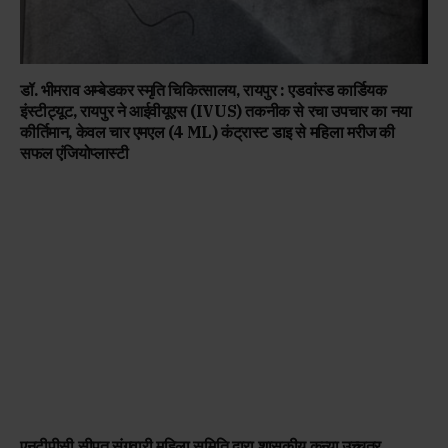
डॉ. भीमराव अम्बेडकर स्मृति चिकित्सालय, रायपुर : एडवांस्ड कार्डियक
इंस्टीट्यूट, रायपुर ने आईवीयूएस (IVUS) तकनीक से रचा उपचार का नया
कीर्तिमान, केवल चार एमएल (4 ML) कंट्रास्ट डाइ से महिला मरीज की
सफल एंजियोप्लास्टी
एनटीपीसी सीपत संगवारी महिला समिति द्वारा शासकीय कन्या उच्चतर