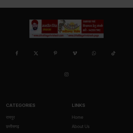
Facebook
X
Pinterest
Vimeo
WhatsApp
TikTok
(Twitter)
Instagram
CATEGORIES
LINKS
रायपुर
Home
छत्तीसगढ़
About Us