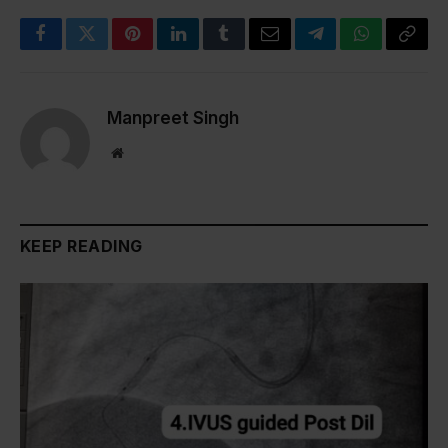
Facebook
Twitter
Pinterest
LinkedIn
Tumblr
Email
Telegram
WhatsApp
Copy
Link
Manpreet Singh
Website
KEEP READING