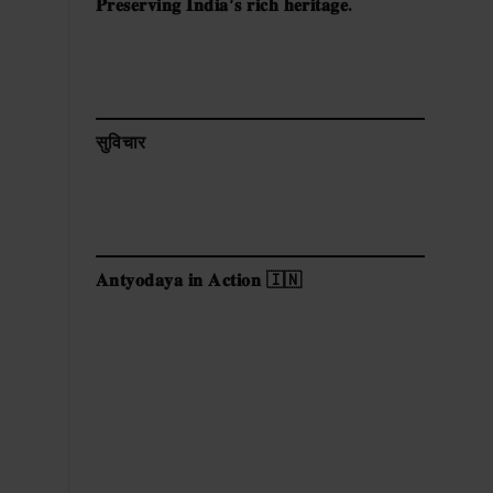
𝐏𝐫𝐞𝐬𝐞𝐫𝐯𝐢𝐧𝐠 𝐈𝐧𝐝𝐢𝐚’𝐬 𝐫𝐢𝐜𝐡 𝐡𝐞𝐫𝐢𝐭𝐚𝐠𝐞.
सुविचार
𝐀𝐧𝐭𝐲𝐨𝐝𝐚𝐲𝐚 𝐢𝐧 𝐀𝐜𝐭𝐢𝐨𝐧 🇮🇳