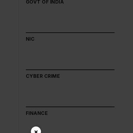
GOVT OF INDIA
NIC
CYBER CRIME
FINANCE
×