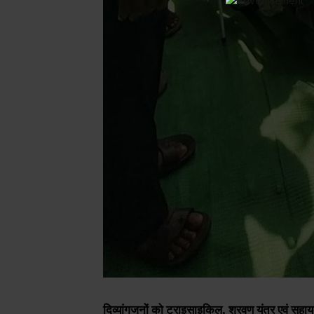
दिव्यांगजनों को ट्राइसाइकिल, श्रवण यंत्र एवं स