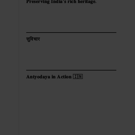
𝐏𝐫𝐞𝐬𝐞𝐫𝐯𝐢𝐧𝐠 𝐈𝐧𝐝𝐢𝐚’𝐬 𝐫𝐢𝐜𝐡 𝐡𝐞𝐫𝐢𝐭𝐚𝐠𝐞.
सुविचार
𝐀𝐧𝐭𝐲𝐨𝐝𝐚𝐲𝐚 𝐢𝐧 𝐀𝐜𝐭𝐢𝐨𝐧 🇮🇳