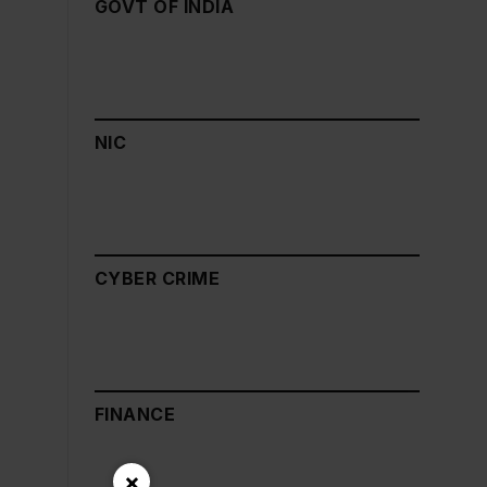
GOVT OF INDIA
NIC
CYBER CRIME
FINANCE
×