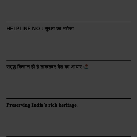
HELPLINE NO : सुरक्षा का भरोसा
समृद्ध किसान ही है ताकतवर देश का आधार
𝐏𝐫𝐞𝐬𝐞𝐫𝐯𝐢𝐧𝐠 𝐈𝐧𝐝𝐢𝐚’𝐬 𝐫𝐢𝐜𝐡 𝐡𝐞𝐫𝐢𝐭𝐚𝐠𝐞.