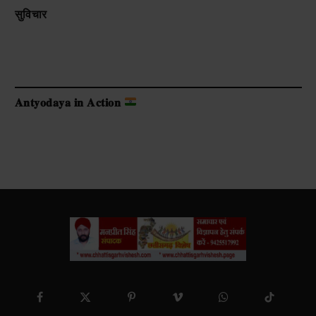
सुविचार
𝐀𝐧𝐭𝐲𝐨𝐝𝐚𝐲𝐚 𝐢𝐧 𝐀𝐜𝐭𝐢𝐨𝐧
Facebook
X
Pinterest
Vimeo
WhatsApp
TikTok