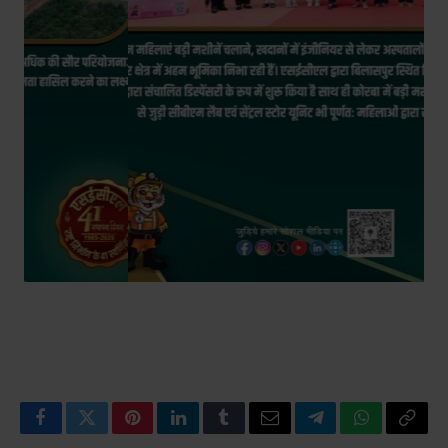
Facebook
Twitter
Pinterest
LinkedIn
Tumblr
Email
Telegram
WhatsApp
Copy