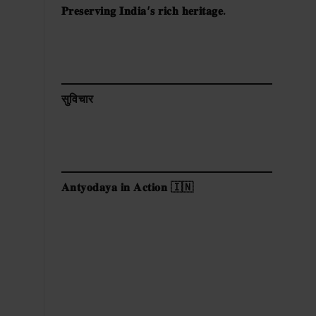
𝐏𝐫𝐞𝐬𝐞𝐫𝐯𝐢𝐧𝐠 𝐈𝐧𝐝𝐢𝐚’𝐬 𝐫𝐢𝐜𝐡 𝐡𝐞𝐫𝐢𝐭𝐚𝐠𝐞.
सुविचार
𝐀𝐧𝐭𝐲𝐨𝐝𝐚𝐲𝐚 𝐢𝐧 𝐀𝐜𝐭𝐢𝐨𝐧 🇮🇳