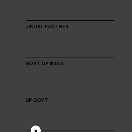
JINDAL PANTHER
GOVT OF INDIA
UP GOVT
×