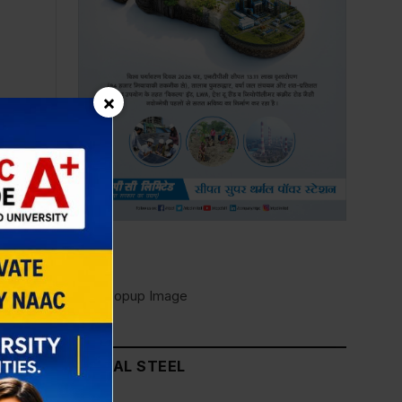
×
×
JINDAL STEEL