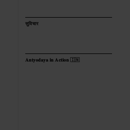
सुविचार
𝐀𝐧𝐭𝐲𝐨𝐝𝐚𝐲𝐚 𝐢𝐧 𝐀𝐜𝐭𝐢𝐨𝐧 🇮🇳