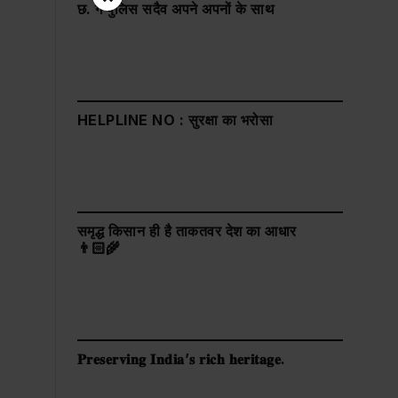
छ. ग पुलिस सदैव अपने अपनों के साथ
HELPLINE NO : सुरक्षा का भरोसा
समृद्ध किसान ही है ताकतवर देश का आधार
👨🏻‍🌾
𝐏𝐫𝐞𝐬𝐞𝐫𝐯𝐢𝐧𝐠 𝐈𝐧𝐝𝐢𝐚’𝐬 𝐫𝐢𝐜𝐡 𝐡𝐞𝐫𝐢𝐭𝐚𝐠𝐞.