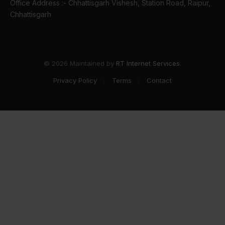
Office Address :- Chhattisgarh Vishesh, Station Road, Raipur,
Chhattisgarh
© 2026 Maintained by
RT Internet Services
.
Privacy Policy
Terms
Contact