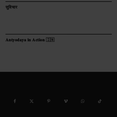
सुविचार
𝐀𝐧𝐭𝐲𝐨𝐝𝐚𝐲𝐚 𝐢𝐧 𝐀𝐜𝐭𝐢𝐨𝐧 🇮🇳
Facebook
X
Pinterest
Vimeo
WhatsApp
TikTok
(Twitter)