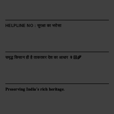
HELPLINE NO : सुरक्षा का भरोसा
समृद्ध किसान ही है ताकतवर देश का आधार 👨🏻‍🌾
𝐏𝐫𝐞𝐬𝐞𝐫𝐯𝐢𝐧𝐠 𝐈𝐧𝐝𝐢𝐚’𝐬 𝐫𝐢𝐜𝐡 𝐡𝐞𝐫𝐢𝐭𝐚𝐠𝐞.