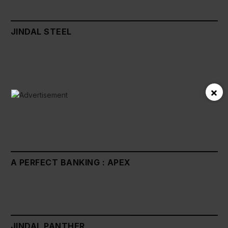
JINDAL STEEL
×
A PERFECT BANKING : APEX
JINDAL PANTHER