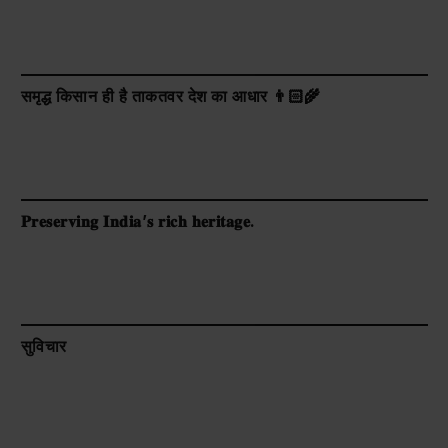
समृद्ध किसान ही है ताकतवर देश का आधार 👨🏻‍🌾
𝐏𝐫𝐞𝐬𝐞𝐫𝐯𝐢𝐧𝐠 𝐈𝐧𝐝𝐢𝐚’𝐬 𝐫𝐢𝐜𝐡 𝐡𝐞𝐫𝐢𝐭𝐚𝐠𝐞.
सुविचार