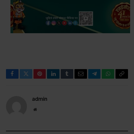
Facebook
Twitter
Pinterest
LinkedIn
Tumblr
Email
Telegram
WhatsApp
Copy
Link
admin
Website