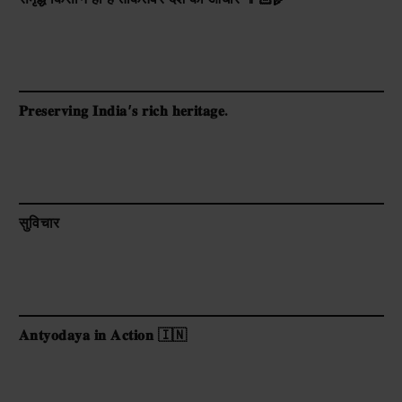
𝐏𝐫𝐞𝐬𝐞𝐫𝐯𝐢𝐧𝐠 𝐈𝐧𝐝𝐢𝐚’𝐬 𝐫𝐢𝐜𝐡 𝐡𝐞𝐫𝐢𝐭𝐚𝐠𝐞.
सुविचार
𝐀𝐧𝐭𝐲𝐨𝐝𝐚𝐲𝐚 𝐢𝐧 𝐀𝐜𝐭𝐢𝐨𝐧 🇮🇳