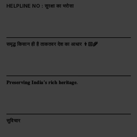
HELPLINE NO : सुरक्षा का भरोसा
समृद्ध किसान ही है ताकतवर देश का आधार 👨🏻‍🌾
𝐏𝐫𝐞𝐬𝐞𝐫𝐯𝐢𝐧𝐠 𝐈𝐧𝐝𝐢𝐚’𝐬 𝐫𝐢𝐜𝐡 𝐡𝐞𝐫𝐢𝐭𝐚𝐠𝐞.
सुविचार