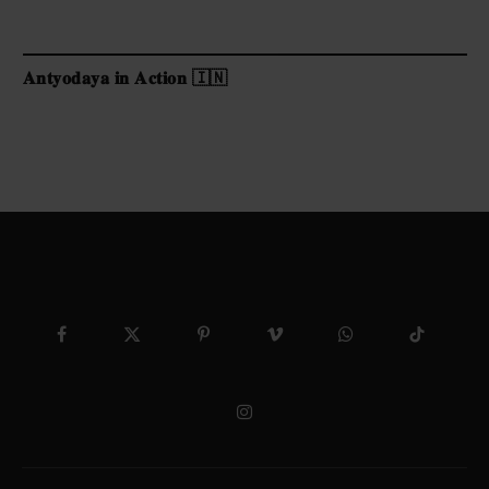
𝐀𝐧𝐭𝐲𝐨𝐝𝐚𝐲𝐚 𝐢𝐧 𝐀𝐜𝐭𝐢𝐨𝐧 🇮🇳
Facebook
X
Pinterest
Vimeo
WhatsApp
TikTok
(Twitter)
Instagram