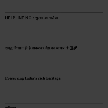
HELPLINE NO : सुरक्षा का भरोसा
समृद्ध किसान ही है ताकतवर देश का आधार 👨🏻‍🌾
𝐏𝐫𝐞𝐬𝐞𝐫𝐯𝐢𝐧𝐠 𝐈𝐧𝐝𝐢𝐚’𝐬 𝐫𝐢𝐜𝐡 𝐡𝐞𝐫𝐢𝐭𝐚𝐠𝐞.