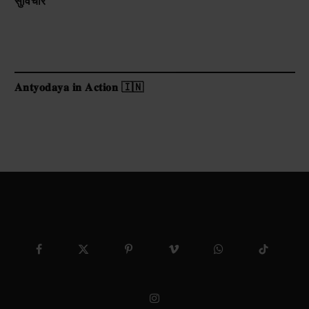
सुविचार
𝐀𝐧𝐭𝐲𝐨𝐝𝐚𝐲𝐚 𝐢𝐧 𝐀𝐜𝐭𝐢𝐨𝐧 🇮🇳
Facebook
X
Pinterest
Vimeo
WhatsApp
TikTok
(Twitter)
Instagram