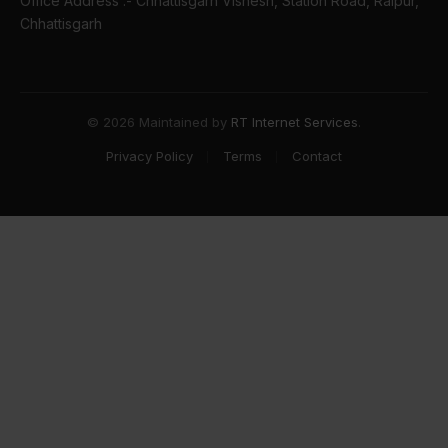
Office Address :- Chhattisgarh Vishesh, Station Road, Raipur,
Chhattisgarh
© 2026 Maintained by
RT Internet Services
.
Privacy Policy
Terms
Contact