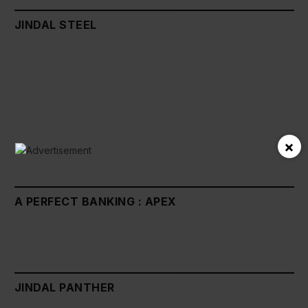
JINDAL STEEL
×
A PERFECT BANKING : APEX
JINDAL PANTHER