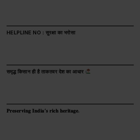
HELPLINE NO : सुरक्षा का भरोसा
समृद्ध किसान ही है ताकतवर देश का आधार
𝐏𝐫𝐞𝐬𝐞𝐫𝐯𝐢𝐧𝐠 𝐈𝐧𝐝𝐢𝐚’𝐬 𝐫𝐢𝐜𝐡 𝐡𝐞𝐫𝐢𝐭𝐚𝐠𝐞.