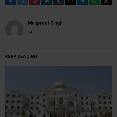
Facebook
Twitter
Pinterest
LinkedIn
Tumblr
Email
Telegram
WhatsApp
Copy
Link
Manpreet Singh
Website
KEEP READING