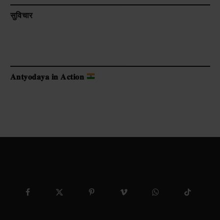
सुविचार
𝐀𝐧𝐭𝐲𝐨𝐝𝐚𝐲𝐚 𝐢𝐧 𝐀𝐜𝐭𝐢𝐨𝐧
Facebook
X
Pinterest
Vimeo
WhatsApp
TikTok
(Twitter)