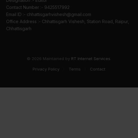
Designation :- Editor
Contact Number :- 9425517992
Email ID :- chhattisgarhvishesh@gmail.com
Office Address :- Chhattisgarh Vishesh, Station Road, Raipur,
Chhattisgarh
© 2026 Maintained by
RT Internet Services
.
Privacy Policy
Terms
Contact