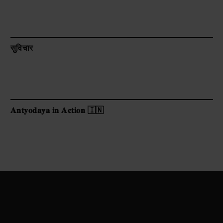
सुविचार
𝐀𝐧𝐭𝐲𝐨𝐝𝐚𝐲𝐚 𝐢𝐧 𝐀𝐜𝐭𝐢𝐨𝐧 🇮🇳