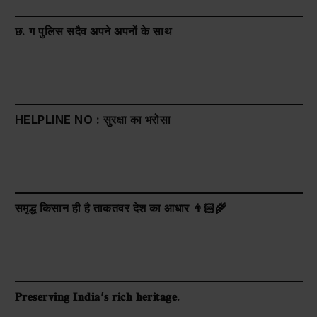
छ. ग पुलिस सदैव अपने अपनों के साथ
HELPLINE NO : सुरक्षा का भरोसा
समृद्ध किसान ही है ताकतवर देश का आधार 👨🏻‍🌾
𝐏𝐫𝐞𝐬𝐞𝐫𝐯𝐢𝐧𝐠 𝐈𝐧𝐝𝐢𝐚’𝐬 𝐫𝐢𝐜𝐡 𝐡𝐞𝐫𝐢𝐭𝐚𝐠𝐞.